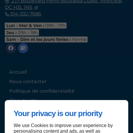
277 Boulevard Henri-Bourassa Ouest,
Montréal,
QC
H3L 1N5
514-332-7686
Lun - Mer & Ven :
09h - 17h
Jeu :
09h - 18h
Sam - Dim et les jours féries :
Fermé
Accueil
Nous contacter
Politique de confidentialité
Plan du site
Your privacy is our priority
We use Cookies to improve user experience by
Haut de page
personalising content and ads, as well as