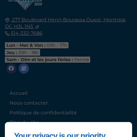
277 Boulevard Henri-Bourassa Ouest,
Montréal,
QC
H3L 1N5
514-332-7686
Lun - Mer & Ven :
09h - 17h
Jeu :
09h - 18h
Sam - Dim et les jours féries :
Fermé
Accueil
Nous contacter
Politique de confidentialité
Plan du site
Your privacy is our priority